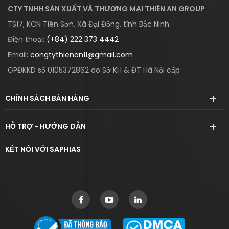
CTY TNHH SẢN XUẤT VÀ THƯƠNG MẠI THIÊN AN GROUP
TS17, KCN Tiên Sơn, Xã Đại Đồng, tỉnh Bắc Ninh
Điện thoại:
(+84) 222 373 4442
Email:
congtythienan11@gmail.com
GPĐKKD số 0105372862 do Sở KH & ĐT Hà Nội cấp
CHÍNH SÁCH BÁN HÀNG
HỖ TRỢ - HƯỚNG DẪN
KẾT NỐI VỚI SAPHIAS