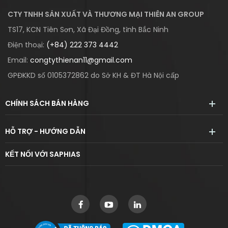
CTY TNHH SẢN XUẤT VÀ THƯƠNG MẠI THIÊN AN GROUP
TS17, KCN Tiên Sơn, Xã Đại Đồng, tỉnh Bắc Ninh
Điện thoại:
(+84) 222 373 4442
Email:
congtythienan11@gmail.com
GPĐKKD số 0105372862 do Sở KH & ĐT Hà Nội cấp
CHÍNH SÁCH BÁN HÀNG
HỖ TRỢ - HƯỚNG DẪN
KẾT NỐI VỚI SAPHIAS