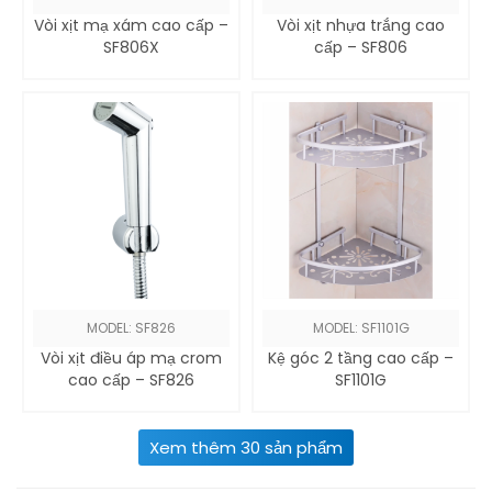
Vòi xịt mạ xám cao cấp –
Vòi xịt nhựa trắng cao
SF806X
cấp – SF806
MODEL: SF826
MODEL: SF1101G
Vòi xịt điều áp mạ crom
Kệ góc 2 tầng cao cấp –
cao cấp – SF826
SF1101G
Xem thêm
30
sản phẩm