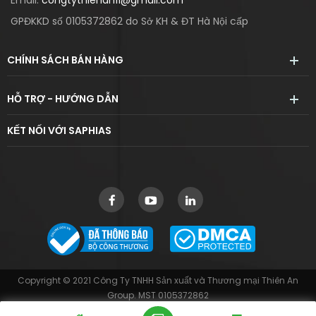
Email:
congtythienan11@gmail.com
GPĐKKD số 0105372862 do Sở KH & ĐT Hà Nội cấp
CHÍNH SÁCH BÁN HÀNG
HỖ TRỢ - HƯỚNG DẪN
KẾT NỐI VỚI SAPHIAS
Copyright © 2021 Công Ty TNHH Sản xuất và Thương mại Thiên An
Group. MST 0105372862