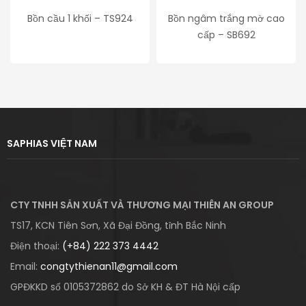
Bồn cầu 1 khối – TS924
Bồn ngâm trắng mờ cao
cấp – SB692
SAPHIAS VIỆT NAM
CTY TNHH SẢN XUẤT VÀ THƯƠNG MẠI THIÊN AN GROUP
TS17, KCN Tiên Sơn, Xã Đại Đồng, tỉnh Bắc Ninh
Điện thoại:
(+84) 222 373 4442
Email:
congtythienan11@gmail.com
GPĐKKD số 0105372862 do Sở KH & ĐT Hà Nội cấp