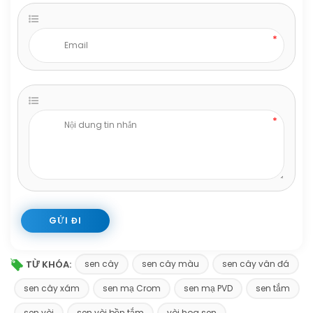
TỪ KHÓA:
sen cây
sen cây màu
sen cây vân đá
sen cây xám
sen mạ Crom
sen mạ PVD
sen tắm
sen vòi
sen vòi bồn tắm
vòi hoa sen