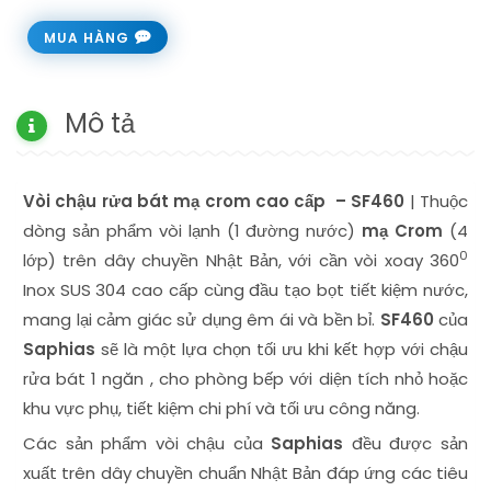
MUA HÀNG
Mô tả
Vòi chậu rửa bát mạ crom cao cấp – SF460
| Thuộc
dòng sản phẩm vòi lạnh (1 đường nước)
mạ Crom
(4
0
lớp) trên dây chuyền Nhật Bản, với cần vòi xoay 360
Inox SUS 304 cao cấp cùng đầu tạo bọt tiết kiệm nước,
mang lại cảm giác sử dụng êm ái và bền bỉ.
SF460
của
Saphias
sẽ là một lựa chọn tối ưu khi kết hợp với
chậu
rửa bát 1 ngăn
, cho phòng bếp với diện tích nhỏ hoặc
khu vực phụ, tiết kiệm chi phí và tối ưu công năng.
Các sản phẩm vòi chậu của
Saphias
đều được sản
xuất trên dây chuyền chuẩn Nhật Bản đáp ứng các tiêu