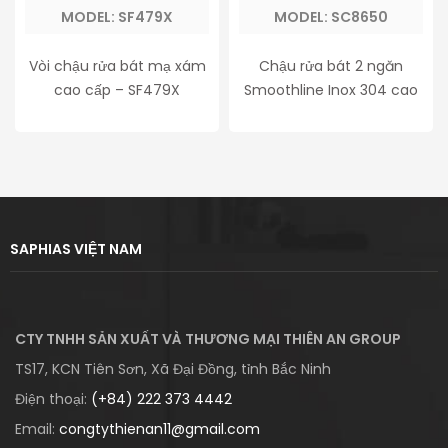
MODEL: SF479X
MODEL: SC8650
Vòi chậu rửa bát mạ xám
Chậu rửa bát 2 ngăn
cao cấp – SF479X
Smoothline Inox 304 cao
cấp – SC8650
SAPHIAS VIỆT NAM
CTY TNHH SẢN XUẤT VÀ THƯƠNG MẠI THIÊN AN GROUP
TS17, KCN Tiên Sơn, Xã Đại Đồng, tỉnh Bắc Ninh
Điện thoại:
(+84) 222 373 4442
Email:
congtythienan11@gmail.com