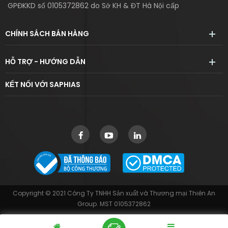
GPĐKKD số 0105372862 do Sở KH & ĐT Hà Nội cấp
CHÍNH SÁCH BÁN HÀNG
HỖ TRỢ - HƯỚNG DẪN
KẾT NỐI VỚI SAPHIAS
Copyright © 2021 Công Ty TNHH Sản xuất và Thương mại Thiên An
Group. MST 0105372862