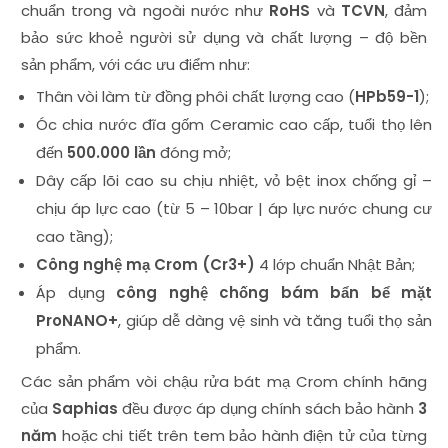
chuẩn trong và ngoài nước như
RoHS
và
TCVN
, đảm
bảo sức khoẻ người sử dụng và chất lượng – độ bền
sản phẩm, với các ưu điểm như:
Thân vòi làm từ đồng phôi chất lượng cao (
HPb59-1
);
Óc chia nước đĩa gốm Ceramic cao cấp, tuổi thọ lên
đến
500.000 lần
đóng mở;
Dây cấp lõi cao su chịu nhiệt, vỏ bệt inox chống gỉ –
chịu áp lực cao (từ 5 – 10bar | áp lực nước chung cư
cao tầng);
Công nghệ mạ Crom (Cr3+)
4 lớp chuẩn Nhật Bản;
Áp dụng
công nghệ chống bám bẩn bể mặt
ProNANO+
, giúp dễ dàng vệ sinh và tăng tuổi thọ sản
phẩm.
Các sản phẩm vòi
chậu rửa bát mạ Crom
chính hãng
của
Saphias
đều được áp dụng
chính sách bảo hành
3
năm
hoặc chi tiết trên
tem bảo hành điện tử
của từng