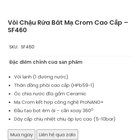
Vòi Chậu Rửa Bát Mạ Crom Cao Cấp –
SF460
SKU:
SF460
Đặc điểm chính của sản phẩm
Vòi lạnh (1 đường nước)
Thân đồng phôi cao cấp (HPb59-1)
Óc chia nước đĩa gốm Ceramic
Mạ Crom kết hợp công nghệ ProNANO+
0
Đầu tạo bọt êm ái – cần xoay 360
Dây cấp chịu nhiệt chịu áp lực cao (5-10bar)
Mua ngay
Liên hệ qua zalo